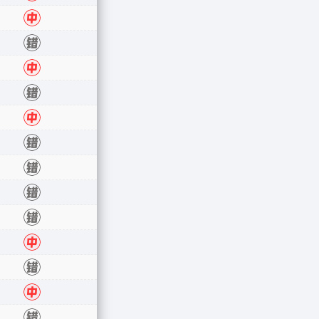
中
中
错
中
错
中
错
错
错
错
中
错
中