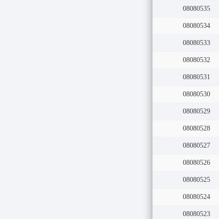
08080536
08080535
08080534
08080533
08080532
08080531
08080530
08080529
08080528
08080527
08080526
08080525
08080524