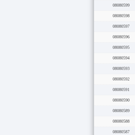
08080600
08080599
08080598
08080597
08080596
08080595
08080594
08080593
08080592
08080591
08080590
08080589
08080588