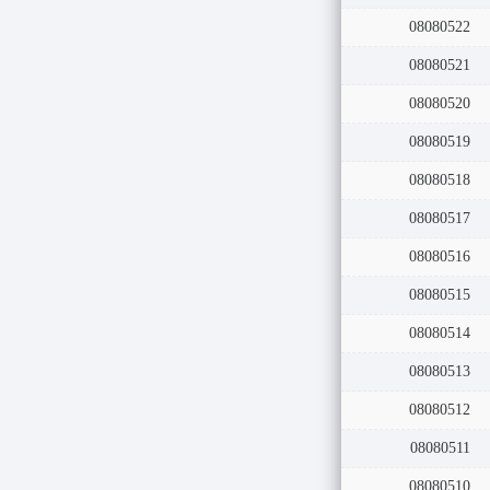
08080523
08080522
08080521
08080520
08080519
08080518
08080517
08080516
08080515
08080514
08080513
08080512
08080511