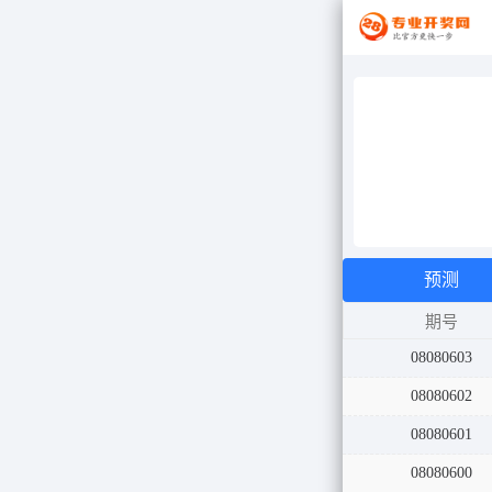
预测
期号
08080604
08080603
08080602
08080601