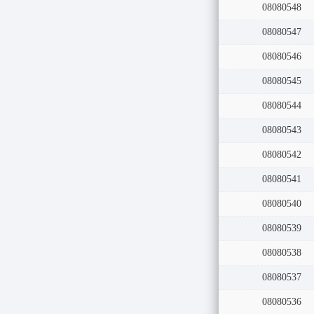
08080549
08080548
08080547
08080546
08080545
08080544
08080543
08080542
08080541
08080540
08080539
08080538
08080537