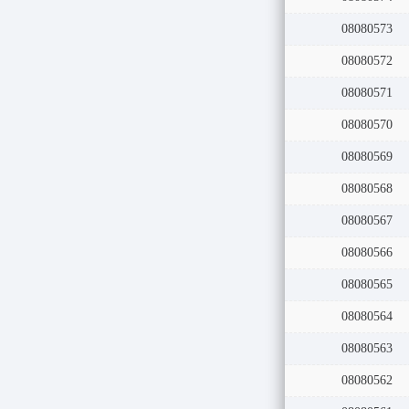
08080574
08080573
08080572
08080571
08080570
08080569
08080568
08080567
08080566
08080565
08080564
08080563