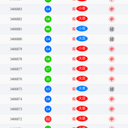
小单
14
3466883
殺
中
大单
16
3466882
殺
中
小双
06
3466881
殺
错
大双
14
3466880
殺
错
小单
14
3466879
殺
中
大单
16
3466878
殺
中
大双
17
3466877
殺
中
大双
11
3466876
殺
中
大单
15
3466875
殺
错
大双
10
3466874
殺
中
大单
14
3466873
殺
中
大单
12
3466872
殺
中