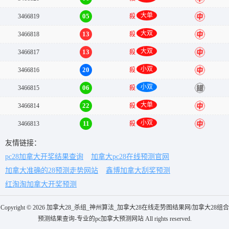
大单
05
3466819
殺
中
大双
13
3466818
殺
中
大双
13
3466817
殺
中
小双
20
3466816
殺
中
小双
06
3466815
殺
错
大单
22
3466814
殺
中
小双
11
3466813
殺
中
友情链接：
pc28加拿大开奖结果查询
加拿大pc28在线预测官网
加拿大准确的28预测走势网站
鑫博加拿大刮奖预测
红淘淘加拿大开奖预测
Copyright © 2026 加拿大28_杀组_神州算法_加拿大28在线走势图结果网/加拿大28组合
预测结果查询-专业的pc加拿大预测网站 All rights reserved.