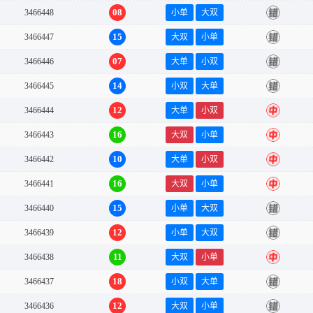
08
3466448
小单
大双
错
15
3466447
大双
小单
错
07
3466446
大单
小双
错
14
3466445
小双
大单
错
12
3466444
大单
小双
中
16
3466443
大双
小单
中
10
3466442
大单
小双
中
16
3466441
大双
小单
中
15
3466440
小单
大双
错
12
3466439
小单
大双
错
11
3466438
大双
小单
中
18
3466437
小双
大单
错
12
3466436
大双
小单
错