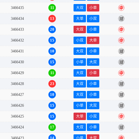
11
3466435
大双
小单
中
13
3466434
大单
小双
错
20
3466433
大双
小单
中
15
3466432
小双
大单
中
10
3466431
大双
小单
错
15
3466430
小单
大双
错
11
3466429
大双
小单
中
23
3466428
大双
小单
错
10
3466427
大双
小单
错
15
3466426
小单
大双
错
15
3466425
大单
小双
中
17
3466424
大双
小单
错
14
3466423
小单
大双
中