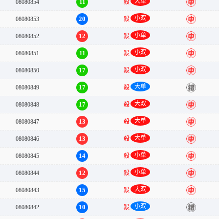
大单
11
08080854
殺
中
小双
20
08080853
殺
中
小单
12
08080852
殺
中
小双
11
08080851
殺
中
小双
17
08080850
殺
中
大单
17
08080849
殺
错
大双
17
08080848
殺
中
大单
13
08080847
殺
中
大单
13
08080846
殺
中
小单
14
08080845
殺
中
小单
12
08080844
殺
中
大双
15
08080843
殺
中
小双
10
08080842
殺
错