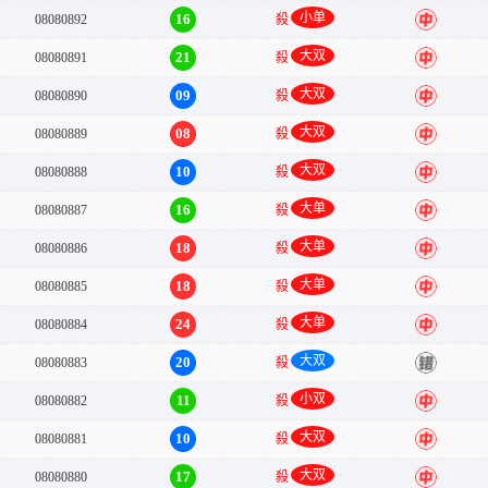
小单
16
08080892
殺
中
大双
21
08080891
殺
中
大双
09
08080890
殺
中
大双
08
08080889
殺
中
大双
10
08080888
殺
中
大单
16
08080887
殺
中
大单
18
08080886
殺
中
大单
18
08080885
殺
中
大单
24
08080884
殺
中
大双
20
08080883
殺
错
小双
11
08080882
殺
中
大双
10
08080881
殺
中
大双
17
08080880
殺
中