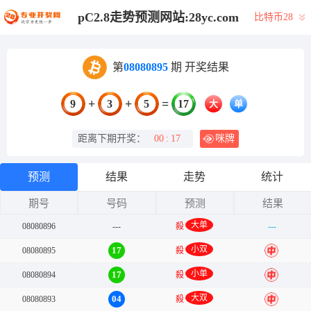
pC2.8走势预测网站:28yc.com
比特币28
第
08080895
期 开奖结果
+
+
=
9
3
5
17
大
单
距离下期开奖：
00
:
17
咪牌
预测
结果
走势
统计
期号
号码
预测
结果
大单
08080896
---
殺
---
小双
17
08080895
殺
中
小单
17
08080894
殺
中
大双
04
08080893
殺
中