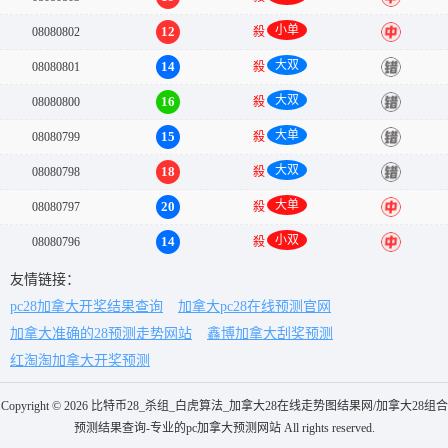
小单
12
08080802
殺
中
大双
14
08080801
殺
错
大双
16
08080800
殺
错
大单
15
08080799
殺
错
大双
18
08080798
殺
错
大单
20
08080797
殺
中
小双
14
08080796
殺
中
友情链接：
pc28加拿大开奖结果查询
加拿大pc28在线预测官网
加拿大准确的28预测走势网站
鑫博加拿大刮奖预测
红淘淘加拿大开奖预测
Copyright © 2026 比特币28_杀组_白虎算法_加拿大28在线走势图结果网/加拿大28组合
预测结果查询-专业的pc加拿大预测网站 All rights reserved.