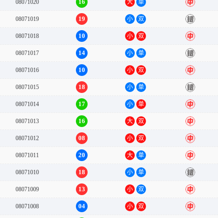
16
08071020
大
单
中
19
08071019
小
双
错
10
08071018
小
双
中
14
08071017
小
单
错
10
08071016
小
双
中
18
08071015
小
单
错
17
08071014
小
单
中
16
08071013
大
双
中
08
08071012
小
双
中
20
08071011
大
单
中
18
08071010
小
单
错
13
08071009
小
双
中
04
08071008
小
双
中