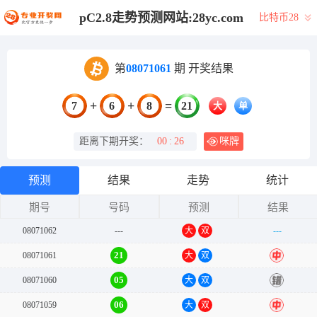
pC2.8走势预测网站:28yc.com
比特币28
第
08071061
期 开奖结果
+
+
=
7
6
8
21
大
单
距离下期开奖：
00
:
26
咪牌
预测
结果
走势
统计
期号
号码
预测
结果
08071062
---
大
双
---
21
08071061
大
双
中
05
08071060
大
双
错
06
08071059
大
双
中