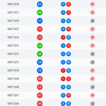
03
08071058
大
单
中
06
08071057
大
双
中
15
08071056
小
双
错
13
08071055
大
单
中
13
08071054
小
双
中
16
08071053
小
双
中
16
08071052
小
单
错
20
08071051
小
单
错
10
08071050
小
单
中
08
08071049
小
双
中
13
08071048
大
双
错
07
08071047
大
单
中
08
08071046
大
单
错