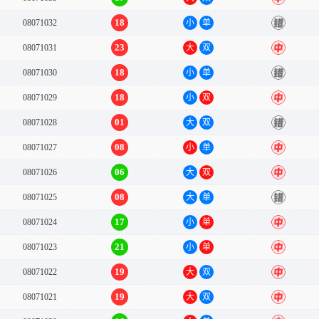
18
08071032
小
单
错
23
08071031
大
双
中
18
08071030
小
单
错
18
08071029
小
双
中
01
08071028
大
双
错
08
08071027
小
单
中
06
08071026
大
双
中
08
08071025
大
单
错
17
08071024
小
单
中
21
08071023
小
单
中
19
08071022
大
双
中
19
08071021
大
双
中