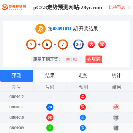
pC2.8走势预测网站:28yc.com
比特币28
第
08091011
期 开奖结果
+
+
=
7
6
7
20
大
双
距离下期开奖：
00
:
02
咪牌
预测
结果
走势
统计
期号
号码
预测
结果
08091012
---
单
---
20
08091011
双
中
08
08091010
单
错
11
08091009
双
错