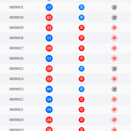
15
08090931
双
错
02
08090930
单
错
13
08090929
单
中
15
08090928
单
中
19
08090927
单
中
15
08090926
单
中
19
08090925
双
错
13
08090924
单
中
09
08090923
双
错
10
08090922
双
中
10
08090921
双
中
24
08090920
双
中
18
08090919
双
中