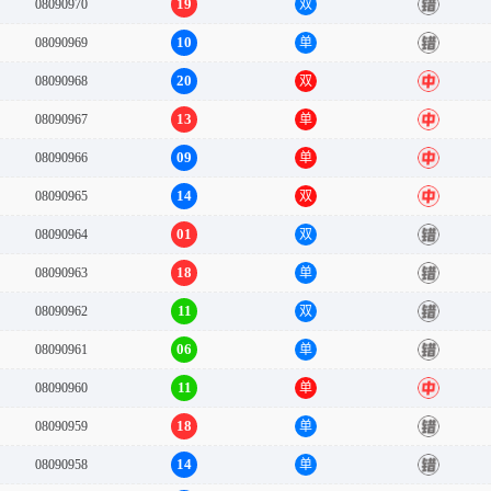
19
08090970
双
错
10
08090969
单
错
20
08090968
双
中
13
08090967
单
中
09
08090966
单
中
14
08090965
双
中
01
08090964
双
错
18
08090963
单
错
11
08090962
双
错
06
08090961
单
错
11
08090960
单
中
18
08090959
单
错
14
08090958
单
错