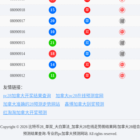
15
08090918
单
中
20
08090917
单
错
10
08090916
双
中
21
08090915
双
错
18
08090914
单
错
14
08090913
双
中
11
08090912
单
中
友情链接：
pc28加拿大开奖结果查询
加拿大pc28在线预测官网
加拿大准确的28预测走势网站
鑫博加拿大刮奖预测
红淘淘加拿大开奖预测
Copyright © 2026 比特币28_单双_大白算法_加拿大28在线走势图结果网/加拿大28组合
预测结果查询-专业的pc加拿大预测网站 All rights reserved.