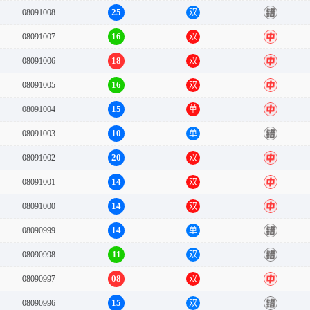
25
08091008
双
错
16
08091007
双
中
18
08091006
双
中
16
08091005
双
中
15
08091004
单
中
10
08091003
单
错
20
08091002
双
中
14
08091001
双
中
14
08091000
双
中
14
08090999
单
错
11
08090998
双
错
08
08090997
双
中
15
08090996
双
错