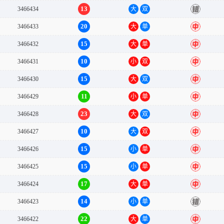
13
3466434
大
双
错
20
3466433
大
单
中
15
3466432
大
单
中
10
3466431
小
双
中
15
3466430
大
双
中
11
3466429
小
单
中
23
3466428
大
双
中
10
3466427
大
双
中
15
3466426
小
单
中
15
3466425
小
单
中
17
3466424
大
单
中
14
3466423
小
单
错
22
3466422
大
单
中