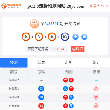
pC2.8走势预测网站:28yc.com
加拿大28
第
3466501
期 开奖结果
+
+
=
0
3
0
03
小
单
距离下期开奖：
03
:
14
咪牌
预测
结果
走势
统计
期号
号码
预测
结果
3466502
---
大
双
---
03
3466501
大
单
中
20
3466500
大
单
中
13
3466499
小
双
中