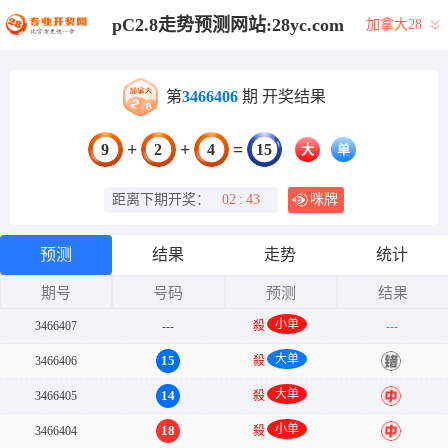
pC2.8走势预测网站:28yc.com
加拿大28
第
3466406
期 开奖结果
+
+
=
9
2
4
15
大
单
距离下期开奖：
02
:
43
咪牌
预测
结果
走势
统计
期号
号码
预测
结果
小单
3466407
---
殺
---
大单
15
3466406
殺
错
大单
14
3466405
殺
中
小单
18
3466404
殺
中