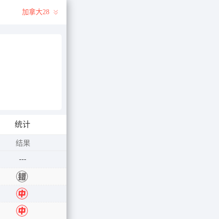
加拿大28
统计
结果
---
错
中
中