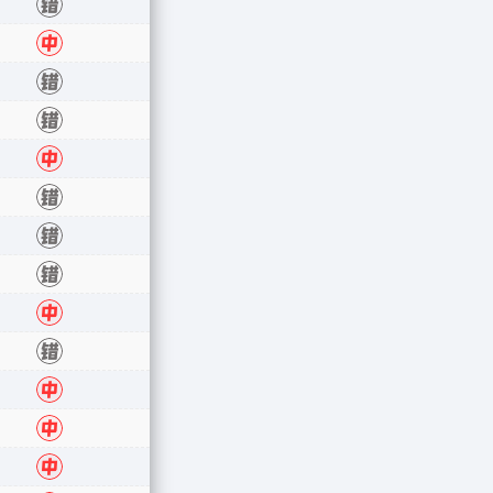
错
中
错
错
中
错
错
错
中
错
中
中
中