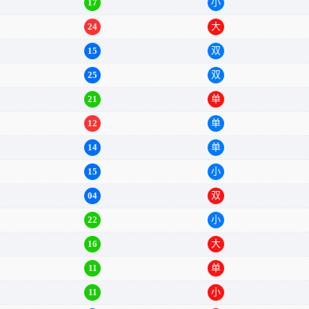
17
小
24
大
15
双
25
双
21
单
12
单
14
单
15
小
04
双
22
小
16
大
11
单
11
小