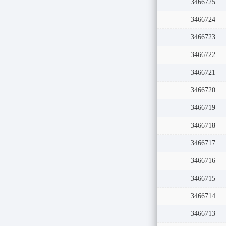
3466725
3466724
3466723
3466722
3466721
3466720
3466719
3466718
3466717
3466716
3466715
3466714
3466713