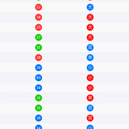
12
大
18
大
23
大
17
大
21
双
18
单
20
小
03
小
10
小
11
单
11
双
20
双
14
小