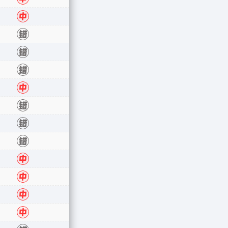
中
错
错
错
中
错
错
错
中
中
中
中