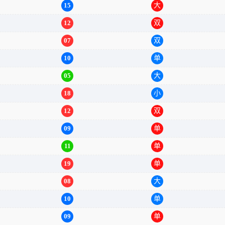
15
大
12
双
07
双
10
单
05
大
18
小
12
双
09
单
11
单
19
单
08
大
10
单
09
单