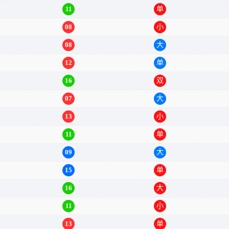
11
单
08
小
08
大
12
单
16
双
07
大
13
小
11
单
09
大
15
单
16
大
11
小
13
单