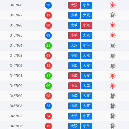
20
3467098
大双
小单
中
19
3467097
小单
大双
错
08
3467096
大单
小双
中
09
3467095
小单
大双
中
21
3467094
大双
小单
错
08
3467093
小单
大双
错
12
3467092
小单
大双
错
11
3467091
小单
大双
中
06
3467090
小双
大单
中
08
3467089
小单
大双
错
25
3467088
小单
大双
错
24
3467087
大单
小双
错
19
3467086
大双
小单
错