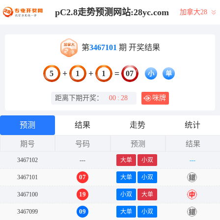
pC2.8走势预测网站:28yc.com
加拿大28
第
3467101
期 开奖结果
+
+
=
5
1
1
07
小
单
距离下期开奖：
00
:
28
咪牌
预测
结果
走势
统计
期号
号码
预测
结果
3467102
---
大单
小双
---
07
3467101
大单
小双
错
19
3467100
小双
大单
中
09
3467099
大单
小双
错