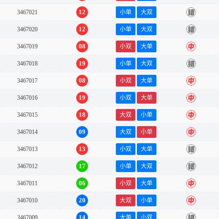
12
3467021
小单
大双
错
12
3467020
小单
大双
错
08
3467019
小双
大单
中
19
3467018
小单
大双
错
08
3467017
小双
大单
中
19
3467016
小双
大单
中
18
3467015
大双
小单
中
09
3467014
大双
小单
中
13
3467013
小双
大单
错
17
3467012
小单
大双
错
06
3467011
小双
大单
中
20
3467010
大双
小单
中
14
3467009
大单
小双
错