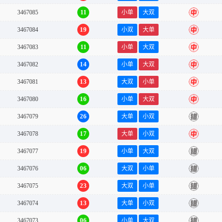
11
3467085
小单
大双
中
19
3467084
小双
大单
中
11
3467083
小单
大双
中
14
3467082
小单
大双
中
13
3467081
大双
小单
中
16
3467080
小单
大双
中
26
3467079
大单
小双
错
17
3467078
大单
小双
中
19
3467077
小单
大双
错
06
3467076
大双
小单
错
23
3467075
大双
小单
错
13
3467074
大单
小双
错
06
3467073
小单
大双
错