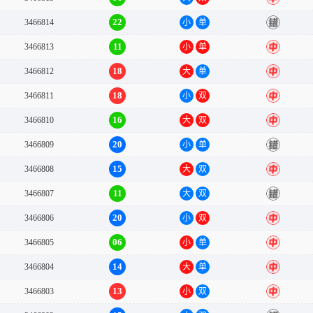
22
3466814
小
单
错
11
3466813
小
单
中
18
3466812
大
单
中
18
3466811
小
双
中
16
3466810
大
双
中
20
3466809
小
单
错
15
3466808
大
双
中
11
3466807
大
双
错
20
3466806
小
双
中
06
3466805
小
单
中
14
3466804
大
单
中
13
3466803
小
双
中