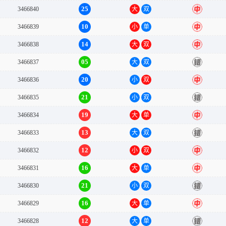
25
3466840
大
双
中
10
3466839
小
单
中
14
3466838
大
双
中
05
3466837
大
双
错
20
3466836
小
双
中
21
3466835
小
双
错
19
3466834
大
单
中
13
3466833
大
双
错
12
3466832
小
双
中
16
3466831
大
单
中
21
3466830
小
双
错
16
3466829
大
单
中
12
3466828
大
单
错