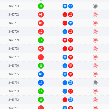
11
3466763
大
双
错
08
3466762
小
双
中
08
3466761
小
单
中
12
3466760
大
双
中
16
3466759
大
双
中
07
3466758
小
单
中
13
3466757
大
单
中
11
3466756
大
单
中
09
3466755
大
单
中
15
3466754
小
双
错
16
3466753
小
双
中
11
3466752
小
双
中
13
3466751
大
单
中