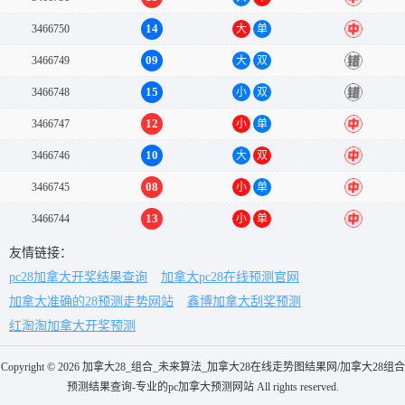
14
3466750
大
单
中
09
3466749
大
双
错
15
3466748
小
双
错
12
3466747
小
单
中
10
3466746
大
双
中
08
3466745
小
单
中
13
3466744
小
单
中
友情链接：
pc28加拿大开奖结果查询
加拿大pc28在线预测官网
加拿大准确的28预测走势网站
鑫博加拿大刮奖预测
红淘淘加拿大开奖预测
Copyright © 2026 加拿大28_组合_未来算法_加拿大28在线走势图结果网/加拿大28组合
预测结果查询-专业的pc加拿大预测网站 All rights reserved.