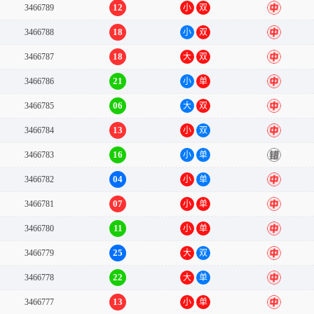
12
3466789
小
双
中
18
3466788
小
双
中
18
3466787
大
双
中
21
3466786
小
单
中
06
3466785
大
双
中
13
3466784
小
双
中
16
3466783
小
单
错
04
3466782
小
单
中
07
3466781
小
单
中
11
3466780
小
单
中
25
3466779
大
双
中
22
3466778
大
单
中
13
3466777
小
单
中