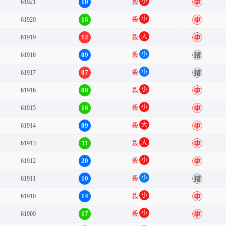
小
10
61921
殺
中
单
小
16
61920
殺
中
双
大
12
61919
殺
中
单
小
09
61918
殺
错
单
小
07
61917
殺
错
单
小
06
61916
殺
中
单
小
16
61915
殺
中
单
大
09
61914
殺
中
单
大
11
61913
殺
中
双
小
20
61912
殺
中
单
小
10
61911
殺
错
双
小
14
61910
殺
中
双
小
17
61909
殺
中
单