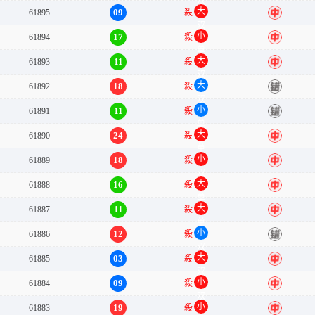
双
大
09
61895
殺
中
双
小
17
61894
殺
中
单
大
11
61893
殺
中
双
大
18
61892
殺
错
双
小
11
61891
殺
错
单
大
24
61890
殺
中
单
小
18
61889
殺
中
双
大
16
61888
殺
中
单
大
11
61887
殺
中
单
小
12
61886
殺
错
双
大
03
61885
殺
中
双
小
09
61884
殺
中
双
小
19
61883
殺
中