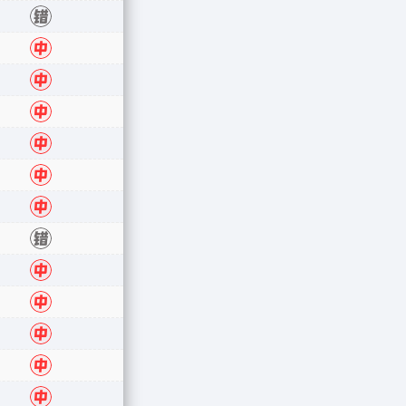
错
中
中
中
中
中
中
错
中
中
中
中
中