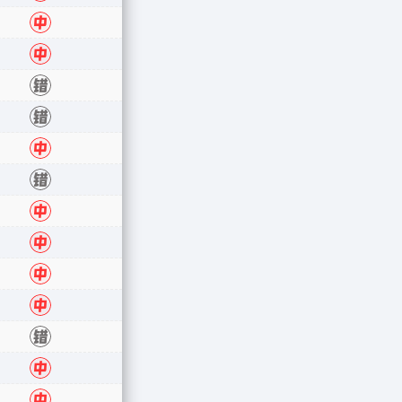
中
中
错
错
中
错
中
中
中
中
错
中
中