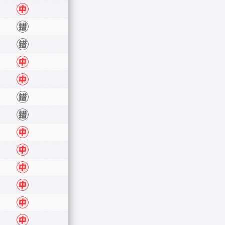
中
错
错
中
中
错
错
中
中
中
中
中
中