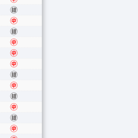
错
中
错
中
中
中
错
中
错
中
错
中