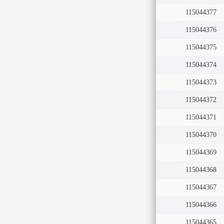
115044377
115044376
115044375
115044374
115044373
115044372
115044371
115044370
115044369
115044368
115044367
115044366
115044365