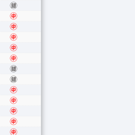
错
中
中
中
中
中
错
错
中
中
中
中
中