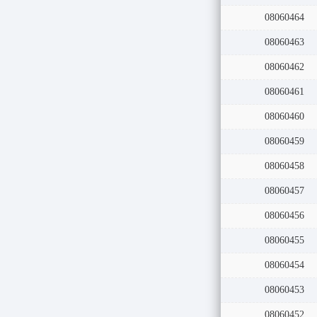
08060464
08060463
08060462
08060461
08060460
08060459
08060458
08060457
08060456
08060455
08060454
08060453
08060452