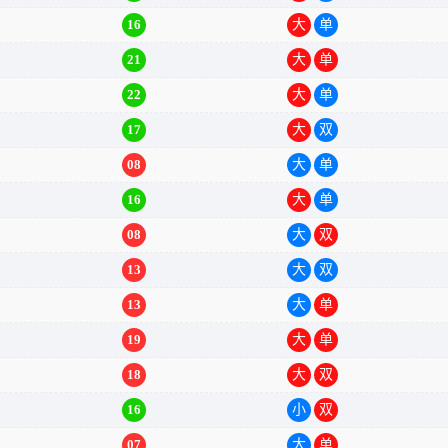
16
大
单
21
大
单
22
大
单
17
大
双
08
大
单
16
大
单
08
大
双
13
大
双
13
大
单
19
大
单
18
大
双
16
小
双
07
大
单