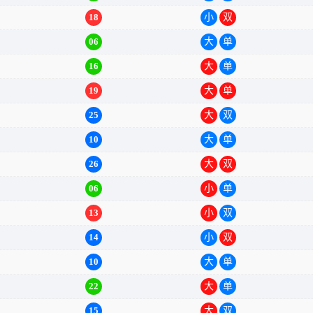
18
小
双
06
大
单
16
大
单
19
大
单
25
大
双
10
大
单
26
大
双
06
小
单
13
小
双
14
小
双
10
大
单
22
大
单
15
大
双