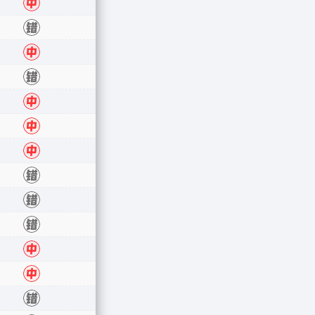
中
错
中
错
中
中
中
错
错
错
中
中
错