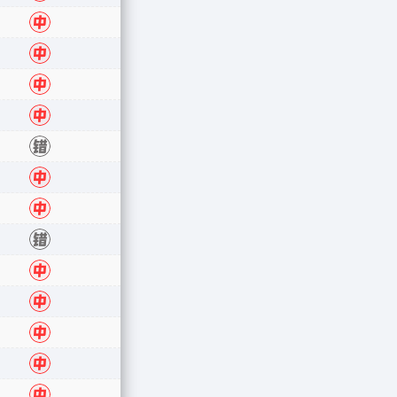
中
中
中
中
错
中
中
错
中
中
中
中
中