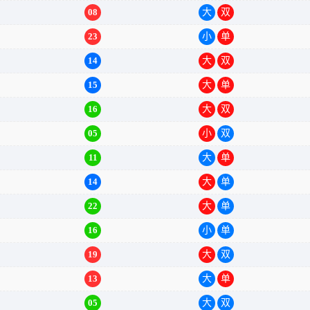
08
大
双
23
小
单
14
大
双
15
大
单
16
大
双
05
小
双
11
大
单
14
大
单
22
大
单
16
小
单
19
大
双
13
大
单
05
大
双