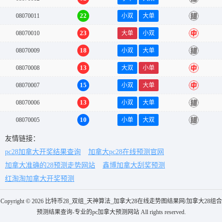
22
08070011
小双
大单
错
23
08070010
大单
小双
中
18
08070009
小双
大单
错
13
08070008
大双
小单
中
15
08070007
小双
大单
中
13
08070006
小双
大单
错
10
08070005
小单
大双
错
友情链接：
pc28加拿大开奖结果查询
加拿大pc28在线预测官网
加拿大准确的28预测走势网站
鑫博加拿大刮奖预测
红淘淘加拿大开奖预测
Copyright © 2026 比特币28_双组_天神算法_加拿大28在线走势图结果网/加拿大28组合
预测结果查询-专业的pc加拿大预测网站 All rights reserved.