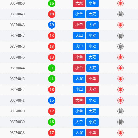
16
08070050
大双
小单
中
08
08070049
小单
大双
错
09
08070048
小单
大双
中
13
08070047
大单
小双
错
13
08070046
大单
小双
错
13
08070045
小单
大双
中
11
08070044
小单
大双
中
11
08070043
大双
小单
中
18
08070042
小单
大双
中
15
08070041
大单
小双
中
12
08070040
小单
大双
错
16
08070039
大单
小双
错
07
08070038
大双
小单
中