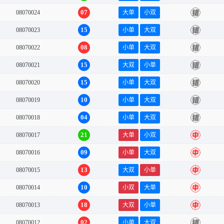
07
08070024
大单
小双
错
15
08070023
小单
大双
错
08
08070022
小单
大双
错
15
08070021
大双
小单
错
15
08070020
小单
大双
错
10
08070019
小单
大双
错
04
08070018
小单
大双
错
21
08070017
大单
小双
中
09
08070016
小单
大双
中
13
08070015
大双
小单
中
10
08070014
小双
大单
中
18
08070013
大双
小单
中
02
08070012
小单
大双
错