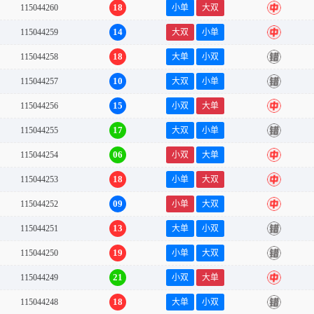
18
115044260
小单
大双
中
14
115044259
大双
小单
中
18
115044258
大单
小双
错
10
115044257
大双
小单
错
15
115044256
小双
大单
中
17
115044255
大双
小单
错
06
115044254
小双
大单
中
18
115044253
小单
大双
中
09
115044252
小单
大双
中
13
115044251
大单
小双
错
19
115044250
小单
大双
错
21
115044249
小双
大单
中
18
115044248
大单
小双
错