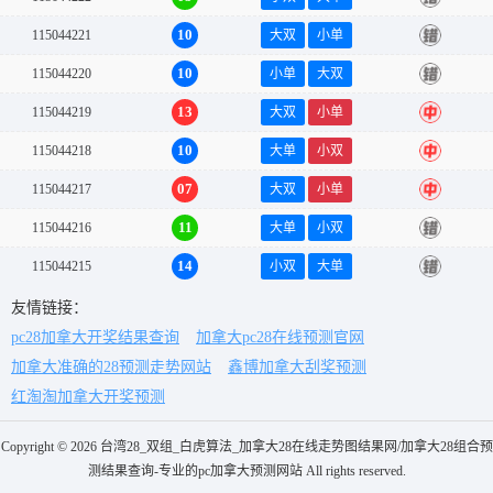
10
115044221
大双
小单
错
10
115044220
小单
大双
错
13
115044219
大双
小单
中
10
115044218
大单
小双
中
07
115044217
大双
小单
中
11
115044216
大单
小双
错
14
115044215
小双
大单
错
友情链接：
pc28加拿大开奖结果查询
加拿大pc28在线预测官网
加拿大准确的28预测走势网站
鑫博加拿大刮奖预测
红淘淘加拿大开奖预测
Copyright © 2026 台湾28_双组_白虎算法_加拿大28在线走势图结果网/加拿大28组合预
测结果查询-专业的pc加拿大预测网站 All rights reserved.