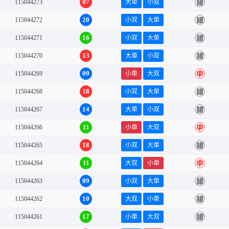
07
115044273
大单
小双
错
20
115044272
小双
大单
错
16
115044271
小双
大单
错
13
115044270
大单
小双
错
09
115044269
小单
大双
中
18
115044268
小双
大单
错
14
115044267
大单
小双
错
11
115044266
小单
大双
中
18
115044265
小双
大单
错
11
115044264
大双
小单
中
09
115044263
小双
大单
错
10
115044262
大双
小单
错
17
115044261
小单
大双
错