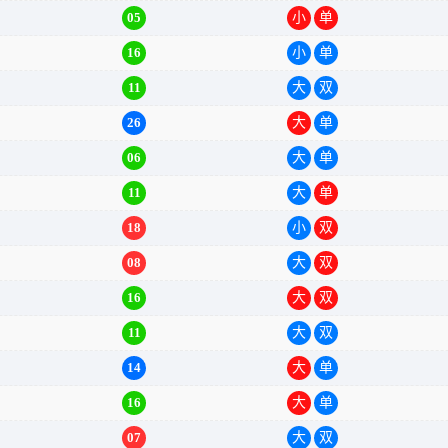
05
小
单
16
小
单
11
大
双
26
大
单
06
大
单
11
大
单
18
小
双
08
大
双
16
大
双
11
大
双
14
大
单
16
大
单
07
大
双