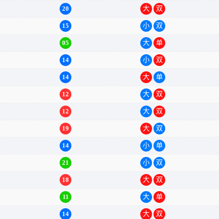
20
大
双
15
小
双
05
大
单
14
小
双
14
大
单
12
大
双
12
大
双
19
大
双
14
小
单
21
小
双
18
大
双
11
大
单
14
大
双