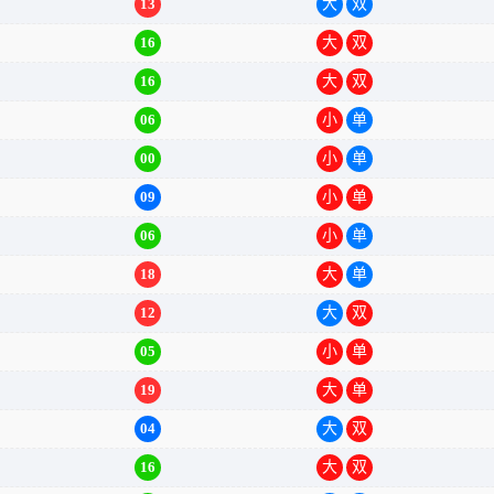
13
大
双
16
大
双
16
大
双
06
小
单
00
小
单
09
小
单
06
小
单
18
大
单
12
大
双
05
小
单
19
大
单
04
大
双
16
大
双