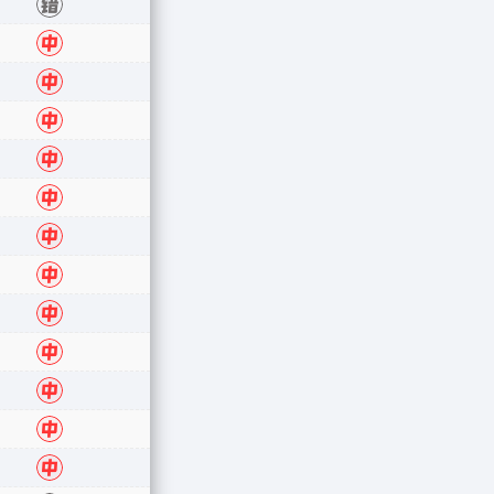
错
中
中
中
中
中
中
中
中
中
中
中
中