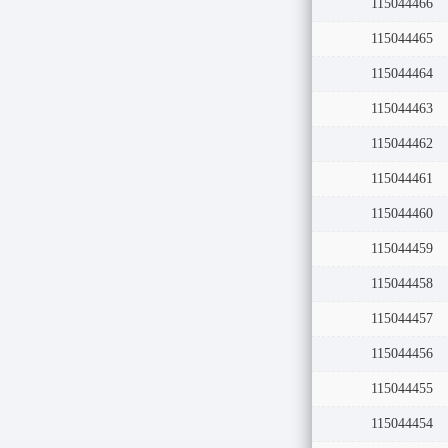
115044466
115044465
115044464
115044463
115044462
115044461
115044460
115044459
115044458
115044457
115044456
115044455
115044454