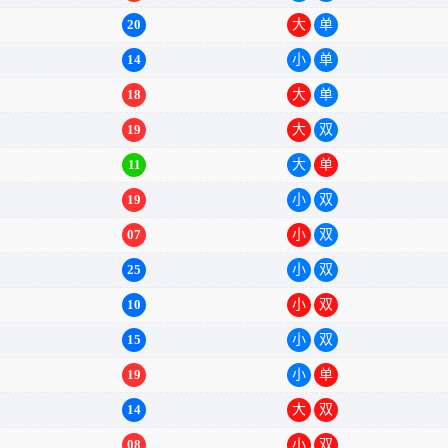
20
大
单
14
小
单
18
大
单
19
大
双
11
大
单
19
小
双
07
小
双
25
小
双
10
小
双
15
小
双
19
小
单
14
大
双
08
小
双