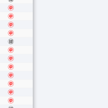
中
中
中
中
错
中
中
中
中
中
中
中