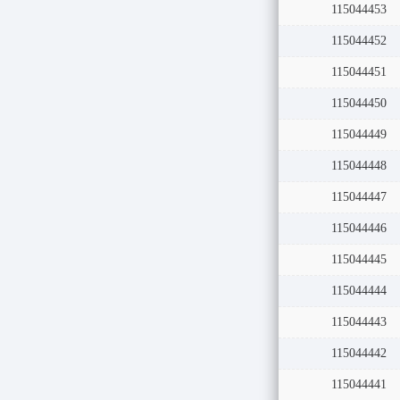
115044453
115044452
115044451
115044450
115044449
115044448
115044447
115044446
115044445
115044444
115044443
115044442
115044441