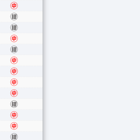
中
错
错
中
错
中
中
中
中
错
中
中
错