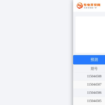
预测
期号
115044508
115044507
115044506
115044505