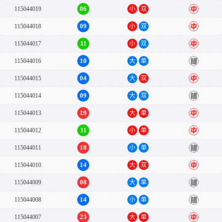
06
115044019
小
双
中
09
115044018
小
双
中
11
115044017
小
双
中
10
115044016
大
单
错
04
115044015
大
双
中
09
115044014
大
双
错
19
115044013
大
单
中
11
115044012
小
单
中
18
115044011
小
单
错
14
115044010
大
双
中
08
115044009
大
单
错
14
115044008
小
单
错
23
115044007
大
单
中