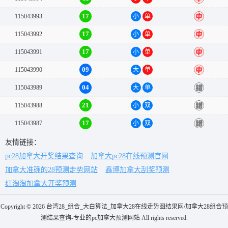
17
115043993
小
单
中
17
115043992
小
单
中
17
115043991
小
单
中
09
115043990
大
单
中
04
115043989
大
单
错
21
115043988
小
双
错
17
115043987
小
双
错
友情链接：
pc28加拿大开奖结果查询
加拿大pc28在线预测官网
加拿大准确的28预测走势网站
鑫博加拿大刮奖预测
红淘淘加拿大开奖预测
Copyright © 2026 台湾28_组合_大白算法_加拿大28在线走势图结果网/加拿大28组合预
测结果查询-专业的pc加拿大预测网站 All rights reserved.