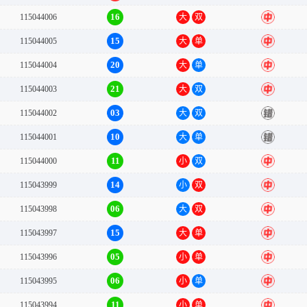
16
115044006
大
双
中
15
115044005
大
单
中
20
115044004
大
单
中
21
115044003
大
双
中
03
115044002
大
双
错
10
115044001
大
单
错
11
115044000
小
双
中
14
115043999
小
双
中
06
115043998
大
双
中
15
115043997
大
单
中
05
115043996
小
单
中
06
115043995
小
单
中
11
115043994
小
单
中