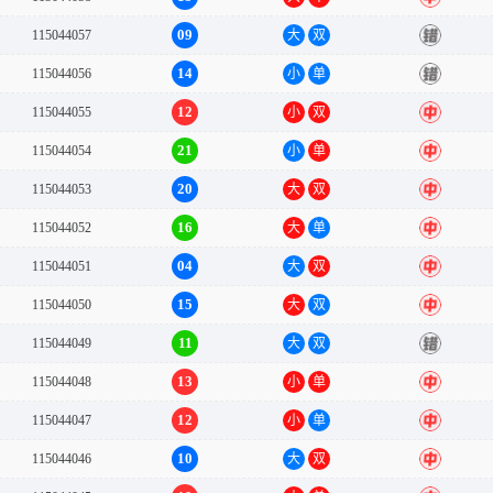
09
115044057
大
双
错
14
115044056
小
单
错
12
115044055
小
双
中
21
115044054
小
单
中
20
115044053
大
双
中
16
115044052
大
单
中
04
115044051
大
双
中
15
115044050
大
双
中
11
115044049
大
双
错
13
115044048
小
单
中
12
115044047
小
单
中
10
115044046
大
双
中